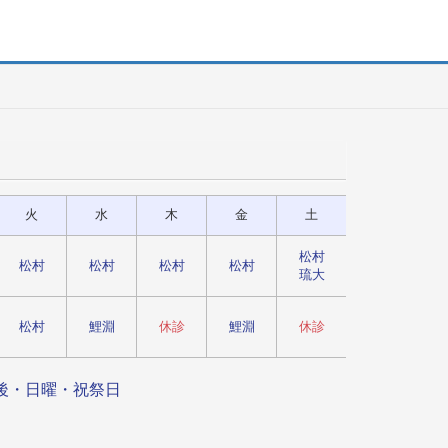
火
水
木
金
土
松村
松村
松村
松村
松村
琉大
松村
鯉淵
休診
鯉淵
休診
後・日曜・祝祭日